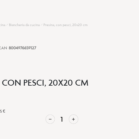
cina
Biancheria da cucina
Presina, con pesci, 20x20 cm
EAN
8004976659127
 CON PESCI, 20X20 CM
95 €