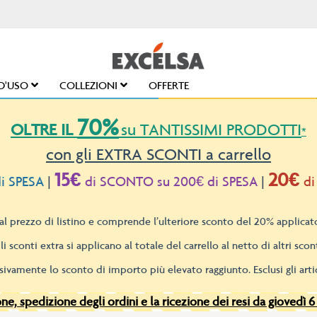
D'USO
COLLEZIONI
OFFERTE
70%
OLTRE IL
su TANTISSIMI PRODOTTI
*
con gli EXTRA SCONTI a carrello
15€
20€
i SPESA
|
di SCONTO su 200€ di SPESA
|
di
l prezzo di listino e comprende l’ulteriore sconto del 20% applicato
li sconti extra si applicano al totale del carrello al netto di altri scont
sivamente lo sconto di importo più elevato raggiunto. Esclusi gli artic
e, spedizione degli ordini e la ricezione dei resi da giovedì 6