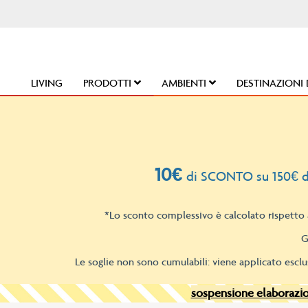
Salta
al
contenuto
LIVING
PRODOTTI
AMBIENTI
DESTINAZIONI 
10€
di SCONTO su 150€ d
*Lo sconto complessivo è calcolato rispetto a
G
Le soglie non sono cumulabili: viene applicato esclu
sospensione elaborazion