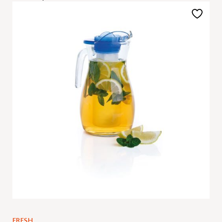
Aggiungi
alla
lista
desideri
FRESH