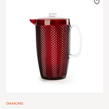
Aggiungi
alla
lista
desideri
DIAMOND