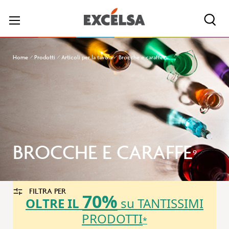
Cerc
Home
Prodotti
Articoli per la tavola
Brocche e caraffe
BROCCHE E CARAFFE
9
FILTRA PER
70%
OLTRE IL
su TANTISSIMI
PRODOTTI
*