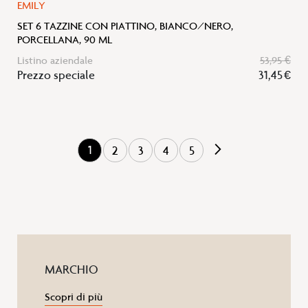
EMILY
SET 6 TAZZINE CON PIATTINO, BIANCO/NERO,
PORCELLANA, 90 ML
Listino aziendale
53,95 €
Prezzo speciale
31,45 €
Pagina
Successivo
Pagina
Pagina
Pagina
Pagina
Pagina
Attualmente stai leggendo la pagina
1
2
3
4
5
MARCHIO
Scopri di più