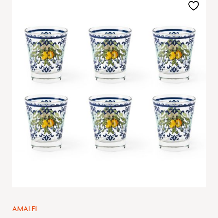
Aggiungi
alla
lista
desideri
AMALFI