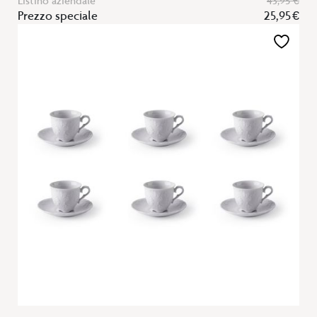
Listino aziendale
43,95 €
Prezzo speciale
25,95 €
Aggiungi
alla
lista
desideri