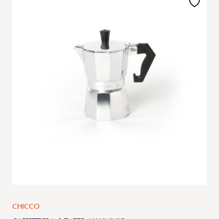
Aggiungi
alla
lista
desideri
CHICCO