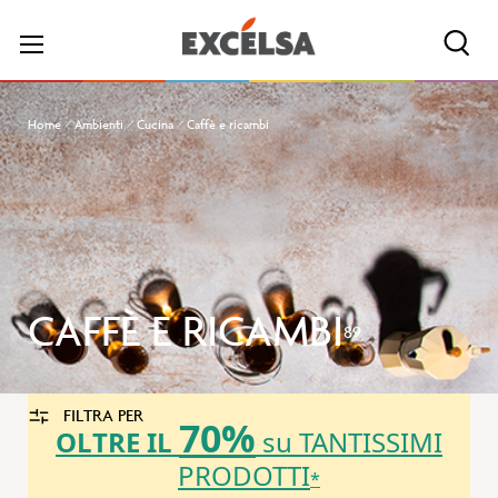
Cerc
Home
Ambienti
Cucina
Caffè e ricambi
CAFFÈ E RICAMBI
89
FILTRA PER
70%
OLTRE IL
su TANTISSIMI
PRODOTTI
*