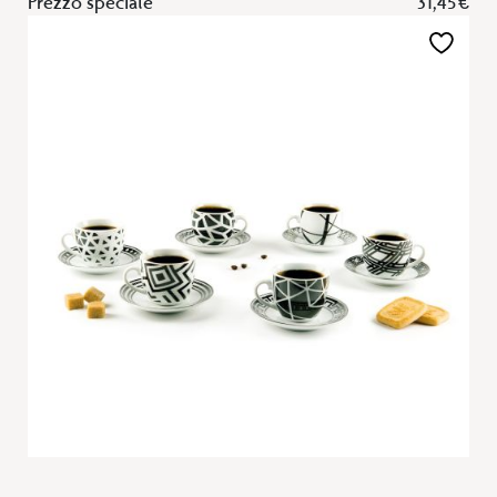
Prezzo speciale
31,45 €
Aggiungi
alla
lista
desideri