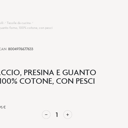
sili
Tessile da cucina
guanto forno, 100% cotone, con pesci
EAN
8004976677633
CIO, PRESINA E GUANTO
100% COTONE, CON PESCI
95 €