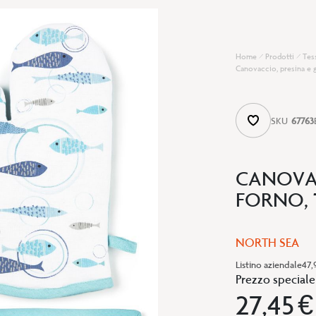
Home
Prodotti
Tes
Canovaccio, presina e 
SKU
67763
CANOVAC
FORNO, 
NORTH SEA
Listino aziendale
47,
Prezzo speciale
27,45 €