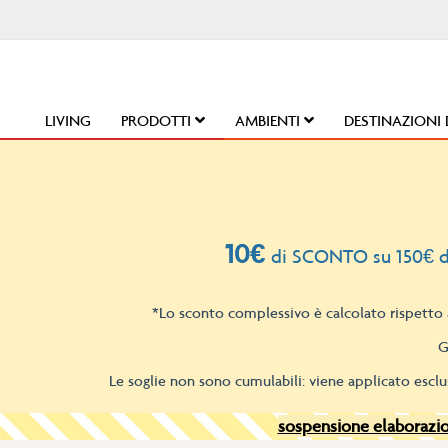
Salta
al
contenuto
LIVING
PRODOTTI
AMBIENTI
DESTINAZIONI 
10€
di SCONTO su 150€ d
*Lo sconto complessivo è calcolato rispetto a
G
Le soglie non sono cumulabili: viene applicato esclu
sospensione elaborazion