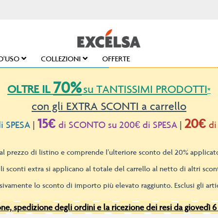
D'USO
COLLEZIONI
OFFERTE
70%
OLTRE IL
su TANTISSIMI PRODOTTI
*
con gli EXTRA SCONTI a carrello
15€
20€
i SPESA
|
di SCONTO su 200€ di SPESA
|
di
l prezzo di listino e comprende l’ulteriore sconto del 20% applicato
li sconti extra si applicano al totale del carrello al netto di altri scont
sivamente lo sconto di importo più elevato raggiunto. Esclusi gli artic
e, spedizione degli ordini e la ricezione dei resi da giovedì 6