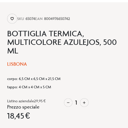
SKU
65074
EAN
8004976650742
BOTTIGLIA TERMICA,
MULTICOLORE AZULEJOS, 500
ML
LISBONA
corpo
:
6,5 CM x 6,5 CM x 21,5 CM
tappo
:
4 CM x 4 CM x 5 CM
Listino aziendale
29,95 €
Prezzo speciale
18,45 €