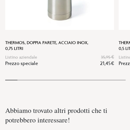
THERMOS, DOPPIA PARETE, ACCIAIO INOX,
THERM
0,75 LITRI
0,5 LI
Listino aziendale
35,95 €
Listin
Prezzo speciale
21,45 €
Prezz
Abbiamo trovato altri prodotti che ti
potrebbero interessare!