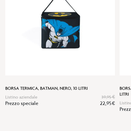
lista
desideri
BORSA TERMICA, BATMAN, NERO, 10 LITRI
BORS
LITRI
Listino aziendale
39,95 €
Prezzo speciale
22,95 €
Listin
Prezz