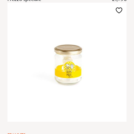
Aggiungi
alla
lista
desideri