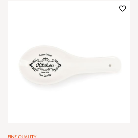
Aggiungi
alla
lista
desideri
FINE QUALITY