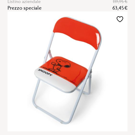
Listino aziendale
119,95 €
Prezzo speciale
63,45 €
Aggiungi
alla
lista
desideri