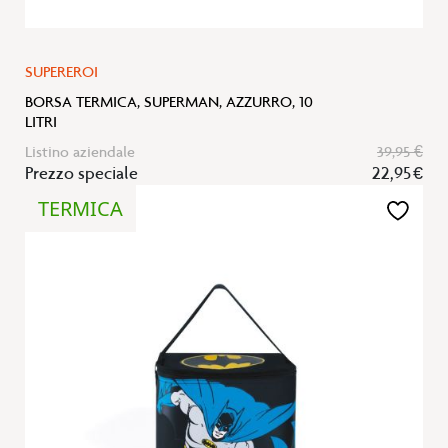
SUPEREROI
BORSA TERMICA, SUPERMAN, AZZURRO, 10
LITRI
Listino aziendale
39,95 €
Prezzo speciale
22,95 €
TERMICA
Aggiungi
alla
lista
desideri