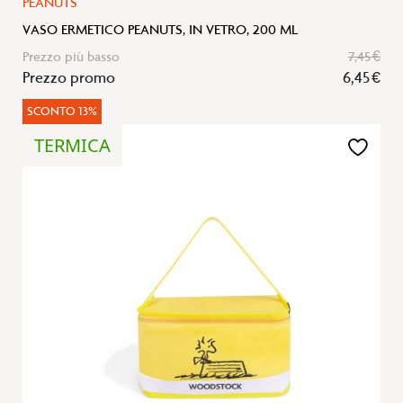
PEANUTS
VASO ERMETICO PEANUTS, IN VETRO, 200 ML
Prezzo più basso
7,45 €
Prezzo promo
6,45 €
SCONTO 13%
TERMICA
Aggiungi
alla
lista
desideri