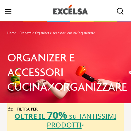
Cerc
Home
Prodotti
Organizer e accessori cucina/organizzare
ORGANIZER E
ACCESSORI
1
CUCINA/ORGANIZZARE
FILTRA PER
70%
OLTRE IL
su TANTISSIMI
PRODOTTI
*