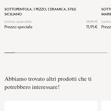
SOTTOPENTOLA, 1 PEZZO, CERAMICA, STILE
SOTTO
SICILIANO
MARI
Listino aziendale
14,95 €
Listin
Prezzo speciale
11,95 €
Prezz
Abbiamo trovato altri prodotti che ti
potrebbero interessare!