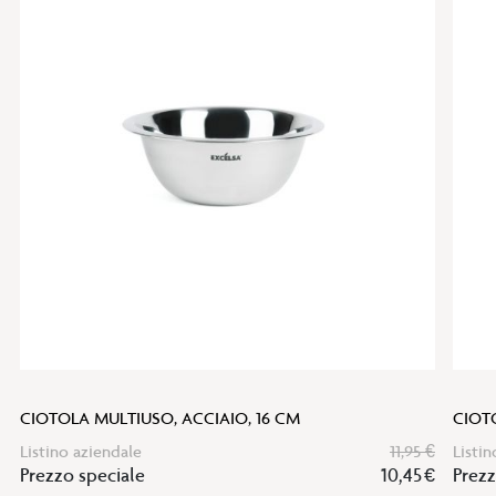
CIOTOLA MULTIUSO, ACCIAIO, 16 CM
CIOT
Listino aziendale
11,95 €
Listin
Prezzo speciale
10,45 €
Prezz