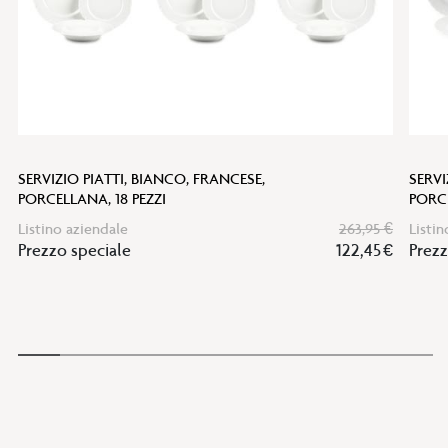
SERVIZIO PIATTI, BIANCO, FRANCESE,
SERVI
PORCELLANA, 18 PEZZI
PORCE
Listino aziendale
263,95 €
Listin
Prezzo speciale
122,45 €
Prezz