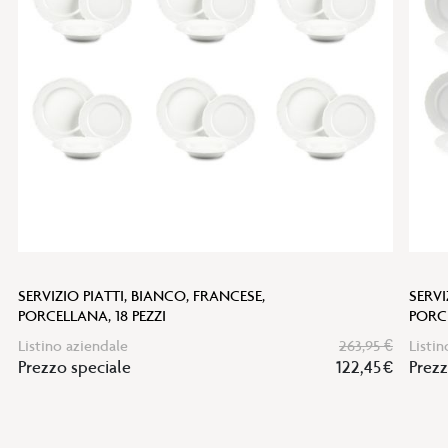
lista
desideri
SERVIZIO PIATTI, BIANCO, FRANCESE,
SERVI
PORCELLANA, 18 PEZZI
PORCE
Listino aziendale
263,95 €
Listin
Prezzo speciale
122,45 €
Prezz