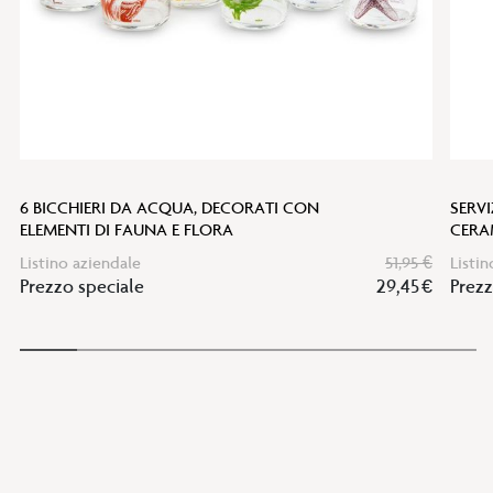
6 BICCHIERI DA ACQUA, DECORATI CON
SERVI
ELEMENTI DI FAUNA E FLORA
CERAM
Listino aziendale
51,95 €
Listin
Prezzo speciale
29,45 €
Prezz