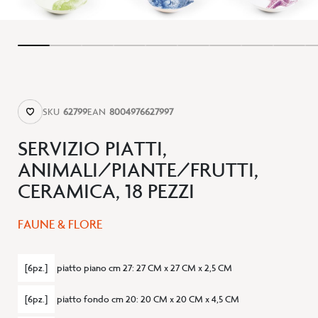
SKU
62799
EAN
8004976627997
SERVIZIO PIATTI,
ANIMALI/PIANTE/FRUTTI,
CERAMICA, 18 PEZZI
FAUNE & FLORE
[6pz.]
piatto piano cm 27
:
27 CM x 27 CM x 2,5 CM
[6pz.]
piatto fondo cm 20
:
20 CM x 20 CM x 4,5 CM