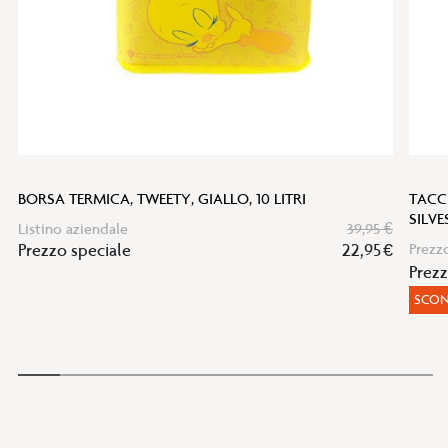
BORSA TERMICA, TWEETY, GIALLO, 10 LITRI
TACCU
SILV
Listino aziendale
39,95 €
Prezzo speciale
22,95 €
Prezz
Prez
SCON