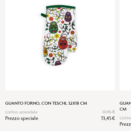
alla
lista
desideri
GUANTO FORNO, CON TESCHI, 32X18 CM
GUANT
CM
Listino aziendale
17,95 €
Prezzo speciale
13,45 €
Listin
Prezz