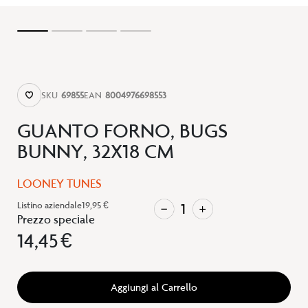
SKU
69855
EAN
8004976698553
GUANTO FORNO, BUGS
BUNNY, 32X18 CM
LOONEY TUNES
Listino aziendale
19,95 €
Prezzo speciale
14,45 €
Aggiungi al Carrello