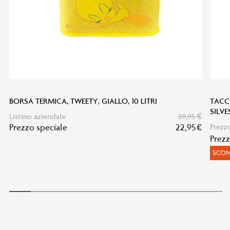
BORSA TERMICA, TWEETY, GIALLO, 10 LITRI
TACCU
SILV
Listino aziendale
39,95 €
Prezzo speciale
22,95 €
Prezz
Prez
SCON