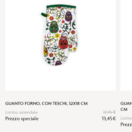
alla
lista
desideri
GUANTO FORNO, CON TESCHI, 32X18 CM
GUANT
CM
Listino aziendale
17,95 €
Prezzo speciale
13,45 €
Listin
Prezz