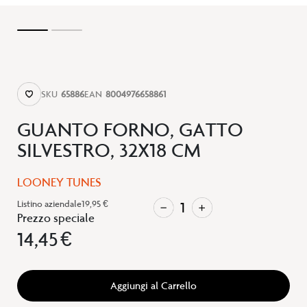
SKU
65886
EAN
8004976658861
GUANTO FORNO, GATTO
SILVESTRO, 32X18 CM
LOONEY TUNES
Listino aziendale
19,95 €
Prezzo speciale
14,45 €
Aggiungi al Carrello