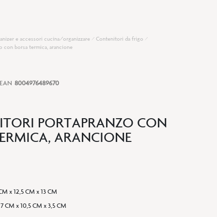
anizer e accessori cucina/organizzare
Contenitori da frigo
o con borsa termica, arancione
EAN
8004976489670
ITORI PORTAPRANZO CON
ERMICA, ARANCIONE
CM x 12,5 CM x 13 CM
17 CM x 10,5 CM x 3,5 CM