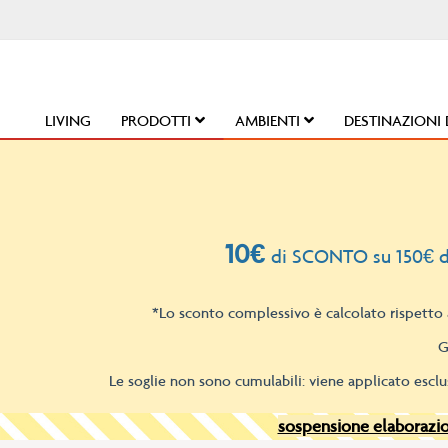
Salta
al
contenuto
LIVING
PRODOTTI
AMBIENTI
DESTINAZIONI 
10€
di SCONTO su 150€ d
*Lo sconto complessivo è calcolato rispetto a
G
Le soglie non sono cumulabili: viene applicato esclu
sospensione elaborazion