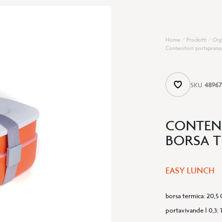
Home
Prodotti
Org
Contenitori portapranz
SKU
48967
CONTEN
BORSA T
EASY LUNCH
borsa termica
:
20,5 
portavivande l 0,3
: