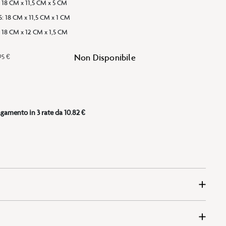
:
18 CM x 11,5 CM x 5 CM
5
:
18 CM x 11,5 CM x 1 CM
:
18 CM x 12 CM x 1,5 CM
Non Disponibile
95 €
gamento in 3 rate da 10.82 €