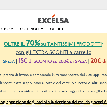
D'USO
COLLEZIONI
OFFERTE
70%
OLTRE IL
su TANTISSIMI PRODOTTI
*
con gli EXTRA SCONTI a carrello
15€
20€
i SPESA
|
di SCONTO su 200€ di SPESA
|
di
l prezzo di listino e comprende l’ulteriore sconto del 20% applicato
li sconti extra si applicano al totale del carrello al netto di altri scont
sivamente lo sconto di importo più elevato raggiunto. Esclusi gli artic
e, spedizione degli ordini e la ricezione dei resi da giovedì 6