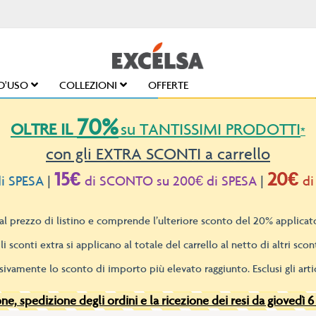
D'USO
COLLEZIONI
OFFERTE
70%
OLTRE IL
su TANTISSIMI PRODOTTI
*
con gli EXTRA SCONTI a carrello
15€
20€
i SPESA
|
di SCONTO su 200€ di SPESA
|
di
l prezzo di listino e comprende l’ulteriore sconto del 20% applicato
li sconti extra si applicano al totale del carrello al netto di altri scont
sivamente lo sconto di importo più elevato raggiunto. Esclusi gli artic
e, spedizione degli ordini e la ricezione dei resi da giovedì 6