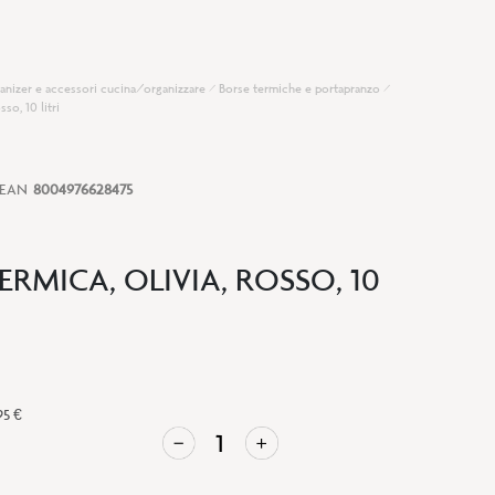
anizer e accessori cucina/organizzare
Borse termiche e portapranzo
sso, 10 litri
EAN
8004976628475
ERMICA, OLIVIA, ROSSO, 10
95 €