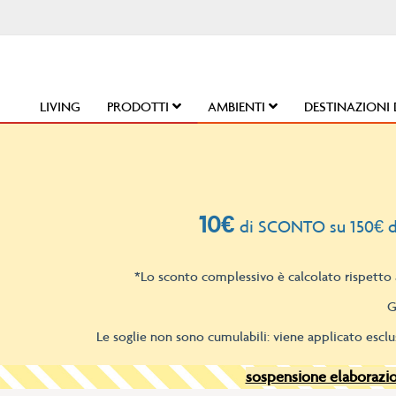
Salta
al
contenuto
LIVING
PRODOTTI
AMBIENTI
DESTINAZIONI 
10€
di SCONTO su 150€ d
*Lo sconto complessivo è calcolato rispetto a
G
Le soglie non sono cumulabili: viene applicato esclu
sospensione elaborazion