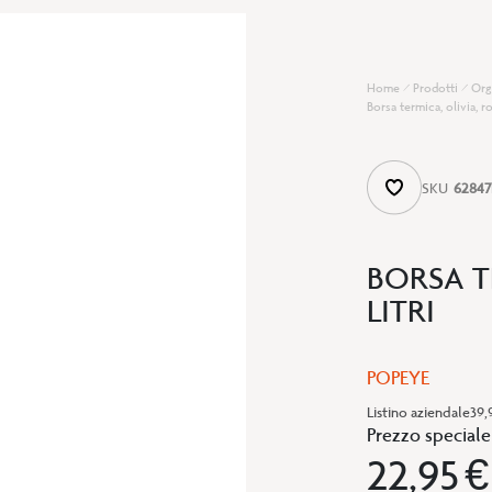
Home
Prodotti
Org
Borsa termica, olivia, ro
SKU
62847
BORSA T
LITRI
POPEYE
Listino aziendale
39,
Prezzo speciale
22,95 €