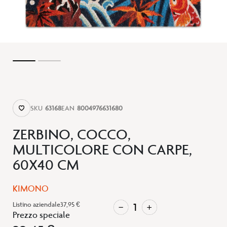
SKU
63168
EAN
8004976631680
ZERBINO, COCCO,
MULTICOLORE CON CARPE,
60X40 CM
KIMONO
Listino aziendale
37,95 €
Prezzo speciale