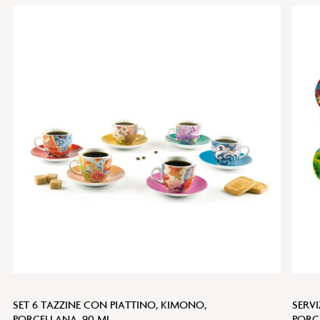
SET 6 TAZZINE CON PIATTINO, KIMONO,
SERVI
PORCELLANA, 90 ML
PORCE