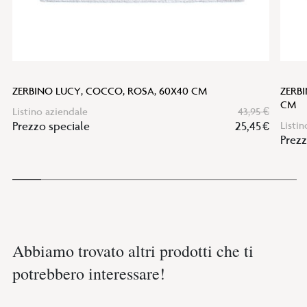
ZERBINO LUCY, COCCO, ROSA, 60X40 CM
ZERB
CM
Listino aziendale
43,95 €
Prezzo speciale
25,45 €
Listin
Prezz
Abbiamo trovato altri prodotti che ti
potrebbero interessare!