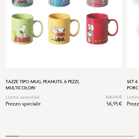
desideri
TAZZE TIPO MUG, PEANUTS, 6 PEZZI,
SET 6
MULTICOLORI
PORC
Listino aziendale
106,95 €
Listin
Prezzo speciale
56,95 €
Prezz