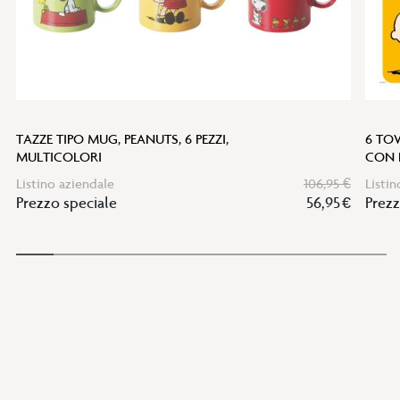
TAZZE TIPO MUG, PEANUTS, 6 PEZZI,
6 TO
MULTICOLORI
CON 
Listino aziendale
106,95 €
Listin
Prezzo speciale
56,95 €
Prezz