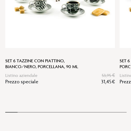
SET 6 TAZZINE CON PIATTINO,
SET 6
BIANCO/NERO, PORCELLANA, 90 ML
PORC
Listino aziendale
53,95 €
Listin
Prezzo speciale
31,45 €
Prezz