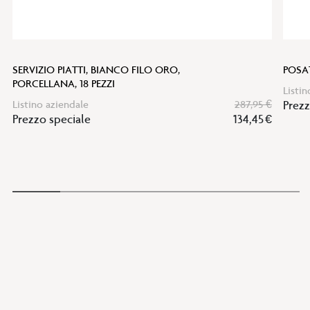
SERVIZIO PIATTI, BIANCO FILO ORO,
POSAT
PORCELLANA, 18 PEZZI
Listin
Listino aziendale
287,95 €
Prezz
Prezzo speciale
134,45 €