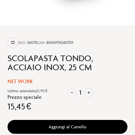
SKU
34075
EAN
8004976340759
SCOLAPASTA TONDO,
ACCIAIO INOX, 25 CM
NET WORK
Listino aziendale
21,95 €
Prezzo speciale
15,45 €
Aggiungi al Carrello