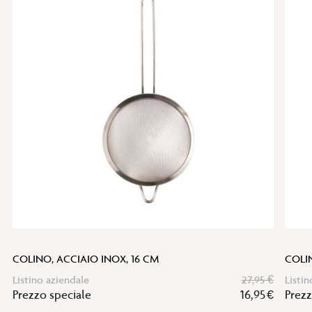
COLINO, ACCIAIO INOX, 16 CM
COLI
Listino aziendale
27,95 €
Listin
Prezzo speciale
16,95 €
Prezz