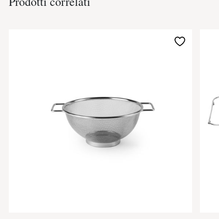
Prodotti correlati
Aggiungi
alla
lista
desideri