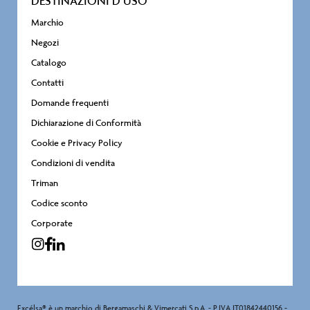
DESTINAZIONI D’USO
Marchio
Negozi
Catalogo
Contatti
Domande frequenti
Dichiarazione di Conformità
Cookie e Privacy Policy
Condizioni di vendita
Triman
Codice sconto
Corporate
Excélsa® è un marchio di Bergamaschi & Vimercati S.p.A. - P.IVA IT01842440156 -