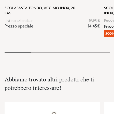
SCOLAPASTA TONDO, ACCIAIO INOX, 20
SCOL
CM
INOX,
Listino aziendale
19,95 €
Prezz
Prezzo speciale
14,45 €
Prez
SCON
Abbiamo trovato altri prodotti che ti
potrebbero interessare!