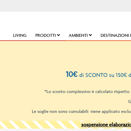
Salta
al
contenuto
LIVING
PRODOTTI
AMBIENTI
DESTINAZIONI 
10€
di SCONTO su 150€ d
*Lo sconto complessivo è calcolato rispetto a
G
Le soglie non sono cumulabili: viene applicato esclu
sospensione elaborazion