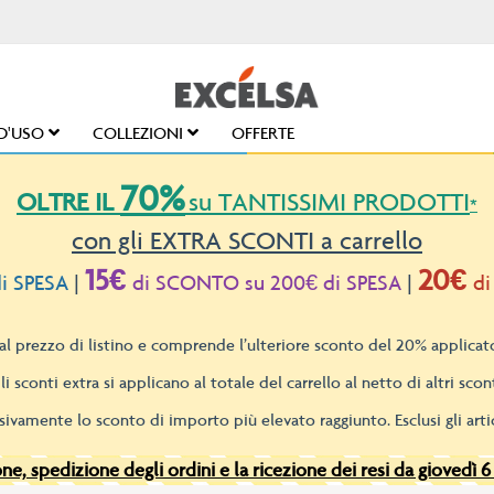
D'USO
COLLEZIONI
OFFERTE
70%
OLTRE IL
su TANTISSIMI PRODOTTI
*
con gli EXTRA SCONTI a carrello
15€
20€
i SPESA
|
di SCONTO su 200€ di SPESA
|
di
l prezzo di listino e comprende l’ulteriore sconto del 20% applicato
li sconti extra si applicano al totale del carrello al netto di altri scont
sivamente lo sconto di importo più elevato raggiunto. Esclusi gli artic
e, spedizione degli ordini e la ricezione dei resi da giovedì 6