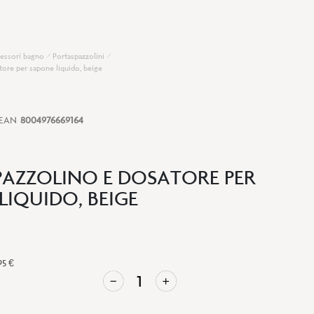
essori bagno
Portaspazzolini
tore per sapone liquido, beige
EAN
8004976669164
AZZOLINO E DOSATORE PER
LIQUIDO, BEIGE
95 €