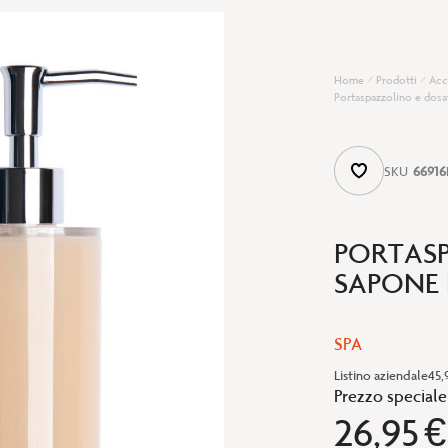
Home
Prodotti
Acc
Portaspazzolino e dosa
SKU
66916
PORTASP
SAPONE 
SPA
Listino aziendale
45,
Prezzo speciale
26,95 €