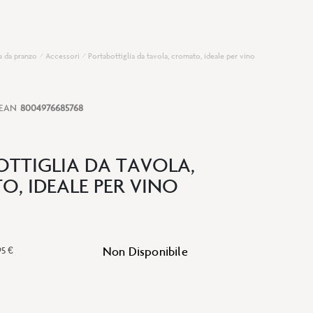
a da pranzo
Accessori
Portabottiglia da tavola, cromato, ideale per vino
EAN
8004976685768
TTIGLIA DA TAVOLA,
, IDEALE PER VINO
Non Disponibile
95 €