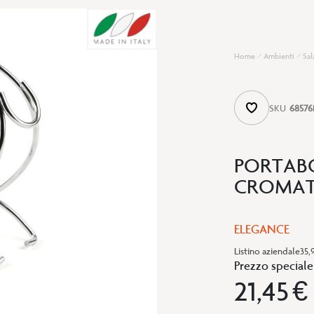
Home
Ambienti
Sal
SKU
68576
PORTABO
CROMATO
ELEGANCE
Listino aziendale
35,
Prezzo speciale
21,45 €