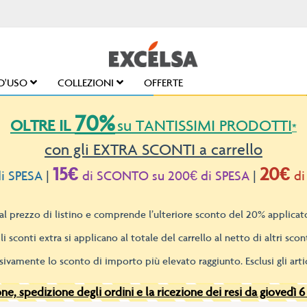
D'USO
COLLEZIONI
OFFERTE
70%
OLTRE IL
su TANTISSIMI PRODOTTI
*
con gli EXTRA SCONTI a carrello
15€
20€
i SPESA
|
di SCONTO su 200€ di SPESA
|
di
l prezzo di listino e comprende l’ulteriore sconto del 20% applicato
li sconti extra si applicano al totale del carrello al netto di altri scont
sivamente lo sconto di importo più elevato raggiunto. Esclusi gli artic
e, spedizione degli ordini e la ricezione dei resi da giovedì 6