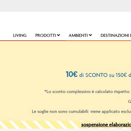
Salta
al
contenuto
LIVING
PRODOTTI
AMBIENTI
DESTINAZIONI 
10€
di SCONTO su 150€ d
*Lo sconto complessivo è calcolato rispetto a
G
Le soglie non sono cumulabili: viene applicato esclu
sospensione elaborazion