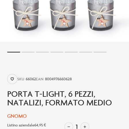
SKU
66062
EAN
8004976660628
PORTA T-LIGHT, 6 PEZZI,
NATALIZI, FORMATO MEDIO
GNOMO
Listino aziendale
64,95 €