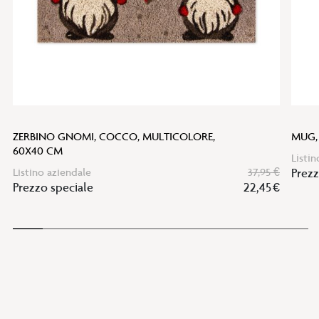
ZERBINO GNOMI, COCCO, MULTICOLORE,
MUG,
60X40 CM
Listin
Listino aziendale
37,95 €
Prezz
Prezzo speciale
22,45 €