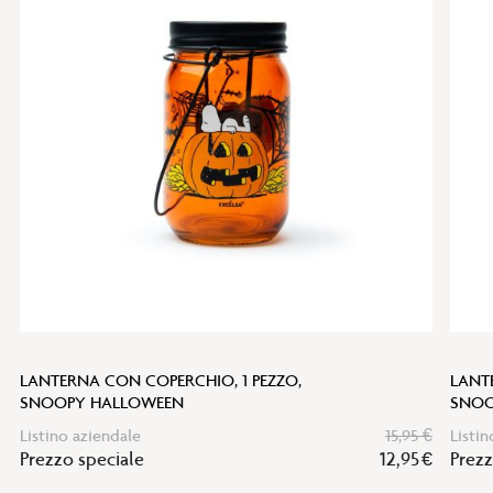
alla
lista
desideri
LANTERNA CON COPERCHIO, 1 PEZZO,
LANT
SNOOPY HALLOWEEN
SNOO
Listino aziendale
15,95 €
Listin
Prezzo speciale
12,95 €
Prezz