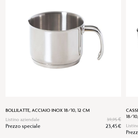
alla
lista
desideri
BOLLILATTE, ACCIAIO INOX 18/10, 12 CM
CASS
18/10
Listino aziendale
39,95 €
Prezzo speciale
23,45 €
Listin
Prezz