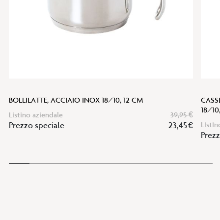
BOLLILATTE, ACCIAIO INOX 18/10, 12 CM
CASS
18/10
Listino aziendale
39,95 €
Prezzo speciale
23,45 €
Listin
Prezz