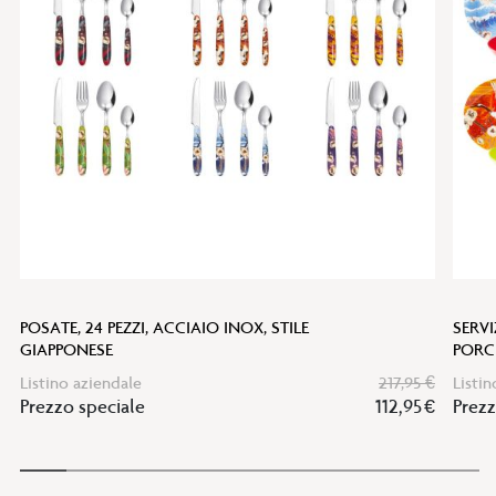
POSATE, 24 PEZZI, ACCIAIO INOX, STILE
SERVI
GIAPPONESE
PORC
Listino aziendale
217,95 €
Listin
Prezzo speciale
112,95 €
Prezz