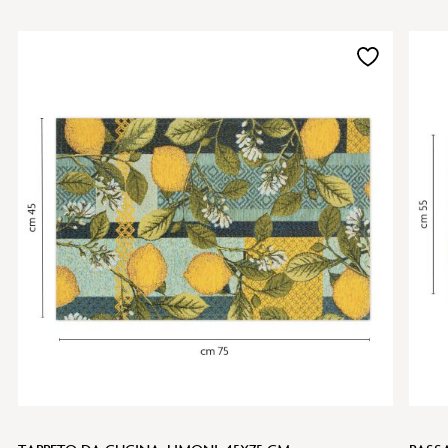
Aggiungi
alla
lista
desideri