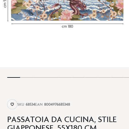
SKU
68534
EAN
8004976685348
PASSATOIA DA CUCINA, STILE
GIAPPONESE, 55X180 CM