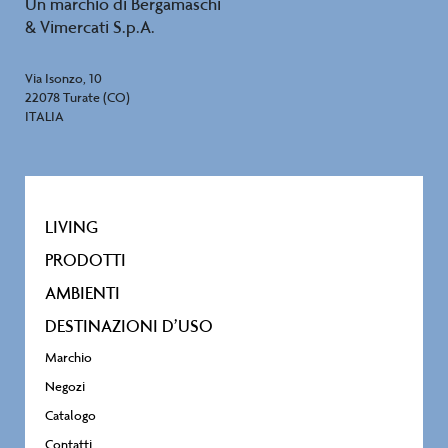
Un marchio di Bergamaschi
& Vimercati S.p.A.
Via Isonzo, 10
22078 Turate (CO)
ITALIA
LIVING
PRODOTTI
AMBIENTI
DESTINAZIONI D’USO
Marchio
Negozi
Catalogo
Contatti