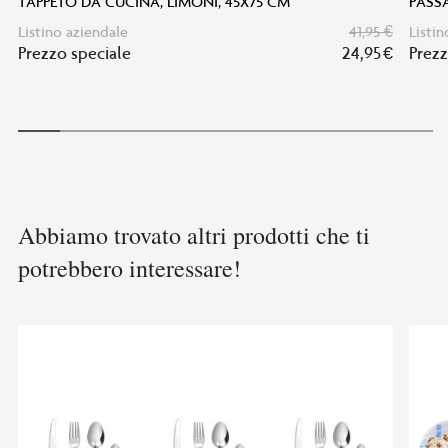
TAPPETO DA CUCINA, LIMONI, 45X75 CM
PASSA
Listino aziendale
41,95 €
Listin
Prezzo speciale
24,95 €
Prezz
Abbiamo trovato altri prodotti che ti
potrebbero interessare!