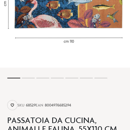
SKU
68529
EAN
8004976685294
PASSATOIA DA CUCINA,
ANIMALI E FAUNA, 55X110 CM