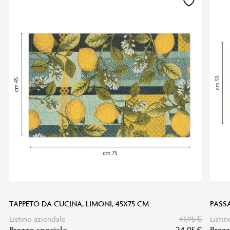
Aggiungi
alla
lista
desideri
TAPPETO DA CUCINA, LIMONI, 45X75 CM
PASSA
Listino aziendale
41,95 €
Listin
Prezzo speciale
24,95 €
Prezz