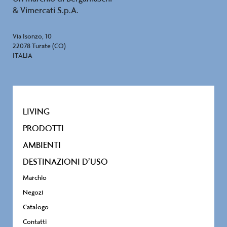
& Vimercati S.p.A.
Via Isonzo, 10
22078 Turate (CO)
ITALIA
LIVING
PRODOTTI
AMBIENTI
DESTINAZIONI D’USO
Marchio
Negozi
Catalogo
Contatti