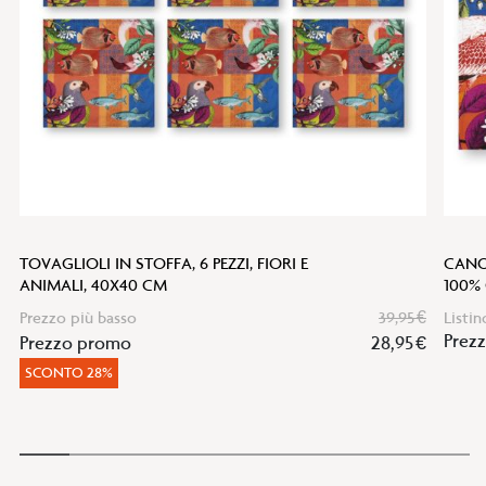
TOVAGLIOLI IN STOFFA, 6 PEZZI, FIORI E
CANO
ANIMALI, 40X40 CM
100%
Prezzo più basso
39,95 €
Listin
Prezz
Prezzo promo
28,95 €
SCONTO 28%