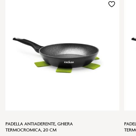
Aggiungi
alla
lista
desideri
PADELLA ANTIADERENTE, GHIERA
PADE
TERMOCROMICA, 20 CM
TERM