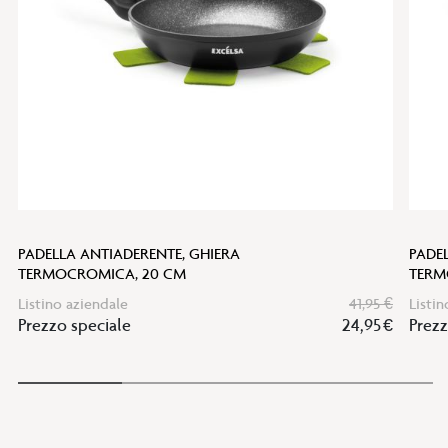
PADELLA ANTIADERENTE, GHIERA
PADE
TERMOCROMICA, 20 CM
TERM
Listino aziendale
41,95 €
Listin
Prezzo speciale
24,95 €
Prezz