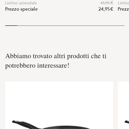
Listino aziendale
41,95 €
Listin
Prezzo speciale
24,95 €
Prezz
Abbiamo trovato altri prodotti che ti
potrebbero interessare!