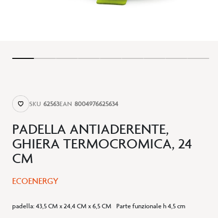
SKU
62563
EAN
8004976625634
PADELLA ANTIADERENTE,
GHIERA TERMOCROMICA, 24
CM
ECOENERGY
padella
:
43,5 CM x 24,4 CM x 6,5 CM
Parte funzionale h 4,5 cm