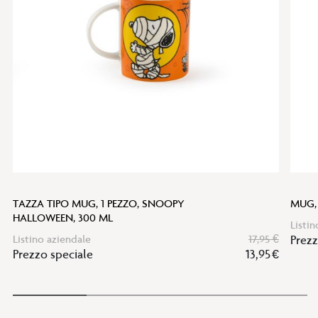
desideri
TAZZA TIPO MUG, 1 PEZZO, SNOOPY
MUG,
HALLOWEEN, 300 ML
Listin
Listino aziendale
17,95 €
Prezz
Prezzo speciale
13,95 €