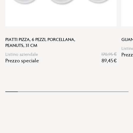
PIATTI PIZZA, 6 PEZZI, PORCELLANA,
GUAN
PEANUTS, 31 CM
Listin
Listino aziendale
170,95 €
Prezz
Prezzo speciale
89,45 €