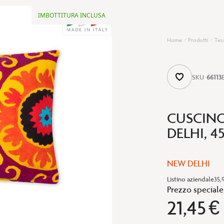
IMBOTTITURA INCLUSA
Home
Prodotti
Tes
SKU
66113
CUSCINO
DELHI, 4
NEW DELHI
Listino aziendale
35,
Prezzo speciale
21,45 €