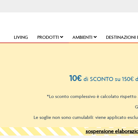
Salta
al
contenuto
LIVING
PRODOTTI
AMBIENTI
DESTINAZIONI 
10€
di SCONTO su 150€ d
*Lo sconto complessivo è calcolato rispetto a
G
Le soglie non sono cumulabili: viene applicato esclu
sospensione elaborazion