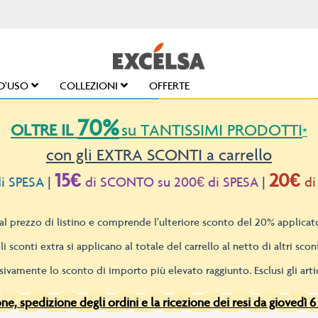
D'USO
COLLEZIONI
OFFERTE
70%
OLTRE IL
su TANTISSIMI PRODOTTI
*
con gli EXTRA SCONTI a carrello
15€
20€
i SPESA
|
di SCONTO su 200€ di SPESA
|
di
l prezzo di listino e comprende l’ulteriore sconto del 20% applicato
li sconti extra si applicano al totale del carrello al netto di altri scont
sivamente lo sconto di importo più elevato raggiunto. Esclusi gli artic
e, spedizione degli ordini e la ricezione dei resi da giovedì 6