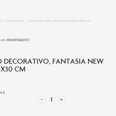
sili
Cuscini arredo
Cuscino decorativo, fantasia new delhi, 45x30 cm
EAN
8004976661137
 DECORATIVO, FANTASIA NEW
5X30 CM
95 €