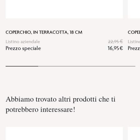
COPERCHIO, IN TERRACOTTA, 18 CM
COPE
Listino aziendale
22,95 €
Listin
Prezzo speciale
16,95 €
Prezz
Abbiamo trovato altri prodotti che ti
potrebbero interessare!