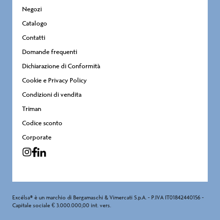
Negozi
Catalogo
Contatti
Domande frequenti
Dichiarazione di Conformità
Cookie e Privacy Policy
Condizioni di vendita
Triman
Codice sconto
Corporate
Excélsa® è un marchio di Bergamaschi & Vimercati S.p.A. - P.IVA IT01842440156 -
Capitale sociale € 3.000.000,00 int. vers.