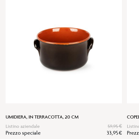
UMIDIERA, IN TERRACOTTA, 20 CM
COPE
Listino aziendale
59,95 €
Listin
Prezzo speciale
33,95 €
Prezz