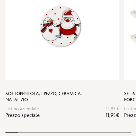
SOTTOPENTOLA, 1 PEZZO, CERAMICA,
SET 6
NATALIZIO
PORC
Listino aziendale
14,95 €
Listin
Prezzo speciale
11,95 €
Prezz