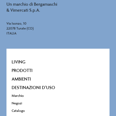
Un marchio di Bergamaschi
& Vimercati S.p.A.
Via Isonzo, 10
22078 Turate (CO)
ITALIA
LIVING
PRODOTTI
AMBIENTI
DESTINAZIONI D’USO
Marchio
Negozi
Catalogo