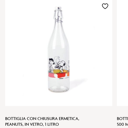
Aggiungi
alla
lista
desideri
BOTTIGLIA CON CHIUSURA ERMETICA,
BOTTI
PEANUTS, IN VETRO, 1 LITRO
500 