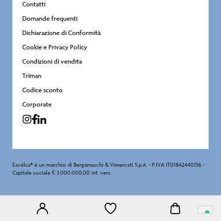
Contatti
Domande frequenti
Dichiarazione di Conformità
Cookie e Privacy Policy
Condizioni di vendita
Triman
Codice sconto
Corporate
Excélsa® è un marchio di Bergamaschi & Vimercati S.p.A. - P.IVA IT01842440156 -
Capitale sociale € 3.000.000,00 int. vers.