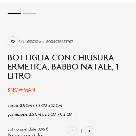
SKU
65376
EAN
8004976653767
BOTTIGLIA CON CHIUSURA
ERMETICA, BABBO NATALE, 1
LITRO
SNOWMAN
corpo
:
8,5 CM x 8,5 CM x 32 CM
guarnizione
:
2,5 CM x 2,5 CM x 0,2 CM
Listino aziendale
10,95 €
Prezzo speciale