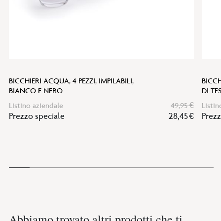
BICCHIERI ACQUA, 4 PEZZI, IMPILABILI,
BICCH
BIANCO E NERO
DI TE
Listino aziendale
49,95 €
Listin
Prezzo speciale
28,45 €
Prezz
Abbiamo trovato altri prodotti che ti