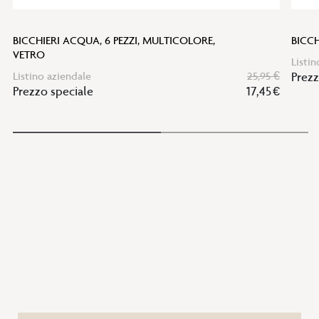
BICCHIERI ACQUA, 6 PEZZI, MULTICOLORE,
BICCH
VETRO
Listin
Listino aziendale
25,95 €
Prezz
Prezzo speciale
17,45 €