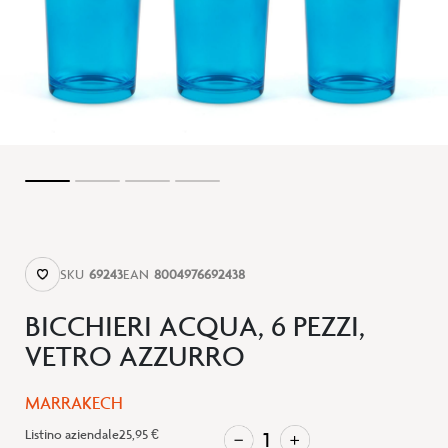
SKU
69243
EAN
8004976692438
BICCHIERI ACQUA, 6 PEZZI,
VETRO AZZURRO
MARRAKECH
Listino aziendale
25,95 €