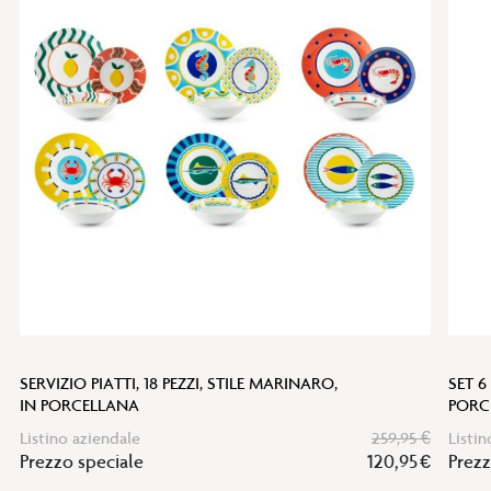
SERVIZIO PIATTI, 18 PEZZI, STILE MARINARO,
SET 6
IN PORCELLANA
PORC
Listino aziendale
259,95 €
Listin
Prezzo speciale
120,95 €
Prezz