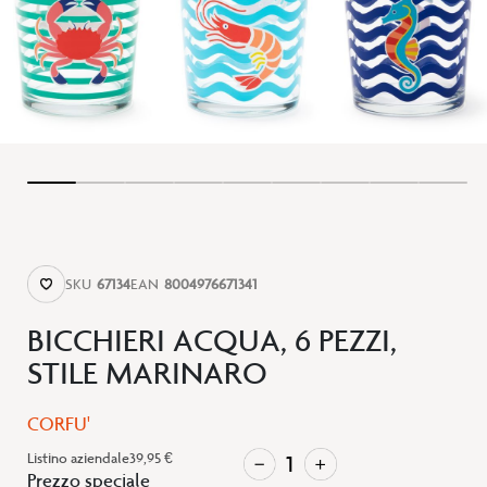
SKU
67134
EAN
8004976671341
BICCHIERI ACQUA, 6 PEZZI,
STILE MARINARO
CORFU'
Listino aziendale
39,95 €
Prezzo speciale