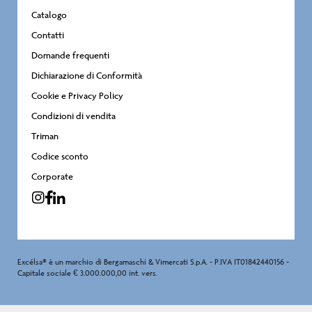
Catalogo
Contatti
Domande frequenti
Dichiarazione di Conformità
Cookie e Privacy Policy
Condizioni di vendita
Triman
Codice sconto
Corporate
Excélsa® è un marchio di Bergamaschi & Vimercati S.p.A. - P.IVA IT01842440156 -
Capitale sociale € 3.000.000,00 int. vers.