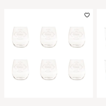
Aggiungi
alla
lista
desideri