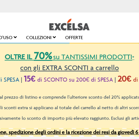
D'USO
COLLEZIONI
OFFERTE
70%
OLTRE IL
su TANTISSIMI PRODOTTI
*
con gli EXTRA SCONTI a carrello
15€
20€
i SPESA
|
di SCONTO su 200€ di SPESA
|
di
l prezzo di listino e comprende l’ulteriore sconto del 20% applicato
li sconti extra si applicano al totale del carrello al netto di altri scont
sivamente lo sconto di importo più elevato raggiunto. Esclusi gli artic
e, spedizione degli ordini e la ricezione dei resi da giovedì 6