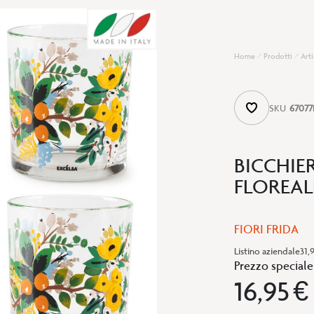
Home
Prodotti
Arti
SKU
67077
BICCHIE
FLOREAL
FIORI FRIDA
Listino aziendale
31,
Prezzo speciale
16,95 €