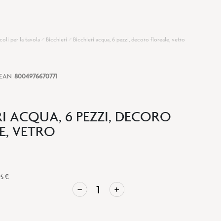
coli per la tavola
Bicchieri
Bicchieri acqua, 6 pezzi, decoro floreale, vetro
EAN
8004976670771
RI ACQUA, 6 PEZZI, DECORO
E, VETRO
95 €