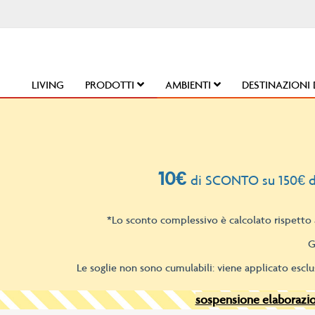
Salta
al
contenuto
LIVING
PRODOTTI
AMBIENTI
DESTINAZIONI 
10€
di SCONTO su 150€ d
*Lo sconto complessivo è calcolato rispetto a
G
Le soglie non sono cumulabili: viene applicato esclu
sospensione elaborazion