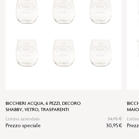
lista
desideri
BICCHIERI ACQUA, 6 PEZZI, DECORO
BICCH
SHABBY, VETRO, TRASPARENTI
MAIO
Listino aziendale
54,95 €
Listin
Prezzo speciale
30,95 €
Prezz