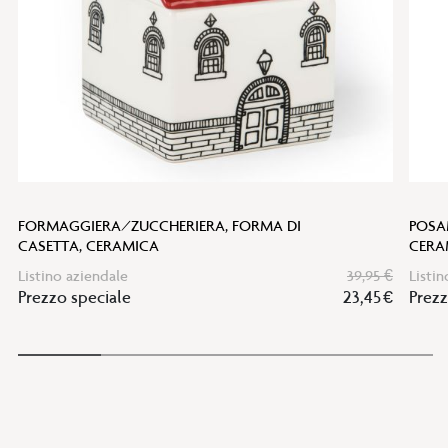
FORMAGGIERA/ZUCCHERIERA, FORMA DI
POSA
CASETTA, CERAMICA
CERA
Listino aziendale
39,95 €
Listin
Prezzo speciale
23,45 €
Prezz