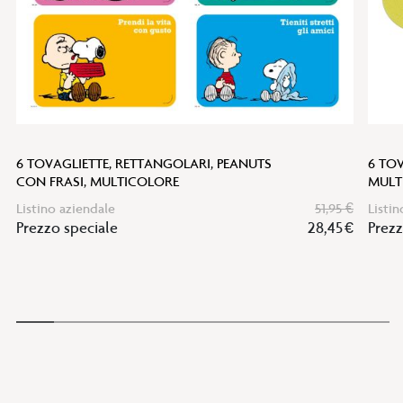
6 TOVAGLIETTE, RETTANGOLARI, PEANUTS
6 TOV
CON FRASI, MULTICOLORE
MULT
Listino aziendale
51,95 €
Listin
Prezzo speciale
28,45 €
Prezz