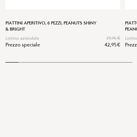
PIATTINI APERITIVO, 6 PEZZI, PEANUTS SHINY
PIATT
& BRIGHT
PEAN
Listino aziendale
77,95 €
Listin
Prezzo speciale
42,95 €
Prezz