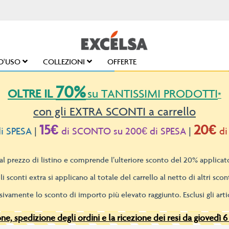
D'USO
COLLEZIONI
OFFERTE
70%
OLTRE IL
su TANTISSIMI PRODOTTI
*
con gli EXTRA SCONTI a carrello
15€
20€
i SPESA
|
di SCONTO su 200€ di SPESA
|
di
l prezzo di listino e comprende l’ulteriore sconto del 20% applicato
li sconti extra si applicano al totale del carrello al netto di altri scont
sivamente lo sconto di importo più elevato raggiunto. Esclusi gli artic
e, spedizione degli ordini e la ricezione dei resi da giovedì 6