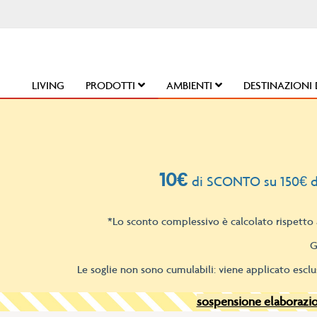
Salta
al
contenuto
LIVING
PRODOTTI
AMBIENTI
DESTINAZIONI 
10€
di SCONTO su 150€ d
*Lo sconto complessivo è calcolato rispetto a
G
Le soglie non sono cumulabili: viene applicato esclu
sospensione elaborazion