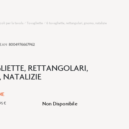
coli per la tavola
Tovagliette
6 tovagliette, rettangolari, gnomo, natalizie
EAN
8004976667962
LIETTE, RETTANGOLARI,
NATALIZIE
ME
Non Disponibile
95 €