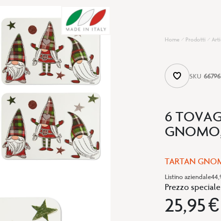
Home
Prodotti
Arti
SKU
66796
6 TOVAG
GNOMO, 
TARTAN GNO
Listino aziendale
44,
Prezzo speciale
25,95 €